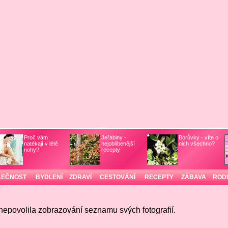
Proč vám
Jeřabiny -
Borůvky - víte o
natékají v létě
nejoblíbenější
nich všechno?
nohy?
recepty
LEČNOST
BYDLENÍ
ZDRAVÍ
CESTOVÁNÍ
RECEPTY
ZÁBAVA
ROD
/
nepovolila zobrazování seznamu svých fotografií.