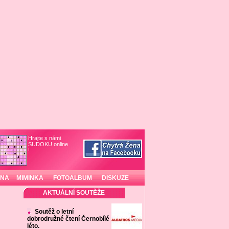
Hrajte s námi
SUDOKU online
!
INA
MIMINKA
FOTOALBUM
DISKUZE
AKTUÁLNÍ SOUTĚŽE
Soutěž o letní
dobrodružné čtení Černobílé
léto.